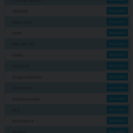
C. KLÖSS DENTAL
DENSION
hier kaufen
futura dent
hier kaufen
KERN
hier kaufen
VAN DER VEN
hier kaufen
Minilu
hier kaufen
GARLICHS
hier kaufen
Klapperzähnchen
hier kaufen
CUT Dental
hier kaufen
Dentalversender
hier kaufen
BCO
hier kaufen
Med-Dent24
hier kaufen
denteris
hier kaufen