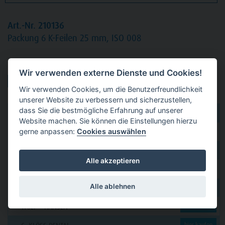
Art.-Nr. 210136
Packung
6 K-Feilen 25 mm, ISO 008
Produktvarianten:
Wir verwenden externe Dienste und Cookies!
Wir verwenden Cookies, um die Benutzerfreundlichkeit
unserer Website zu verbessern und sicherzustellen,
dass Sie die bestmögliche Erfahrung auf unserer
dental 2000
hier kaufen
Website machen. Sie können die Einstellungen hierzu
gerne anpassen:
Cookies auswählen
Dental Eggert
hier kaufen
Funck
hier kaufen
Alle akzeptieren
GERL
hier kaufen
Alle ablehnen
PAVEAS DENTAL
hier kaufen
WOLF + HANSEN
hier kaufen
hier kaufen