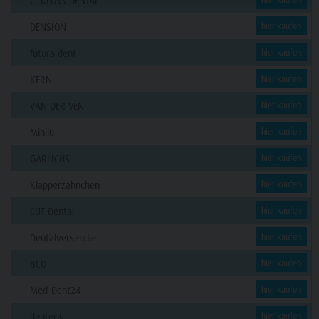
C. KLÖSS DENTAL
DENSION
hier kaufen
futura dent
hier kaufen
KERN
hier kaufen
VAN DER VEN
hier kaufen
Minilu
hier kaufen
GARLICHS
hier kaufen
Klapperzähnchen
hier kaufen
CUT Dental
hier kaufen
Dentalversender
hier kaufen
BCO
hier kaufen
Med-Dent24
hier kaufen
denteris
hier kaufen