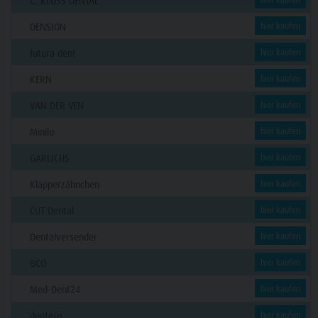
C. KLÖSS DENTAL
DENSION
hier kaufen
futura dent
hier kaufen
KERN
hier kaufen
VAN DER VEN
hier kaufen
Minilu
hier kaufen
GARLICHS
hier kaufen
Klapperzähnchen
hier kaufen
CUT Dental
hier kaufen
Dentalversender
hier kaufen
BCO
hier kaufen
Med-Dent24
hier kaufen
denteris
hier kaufen