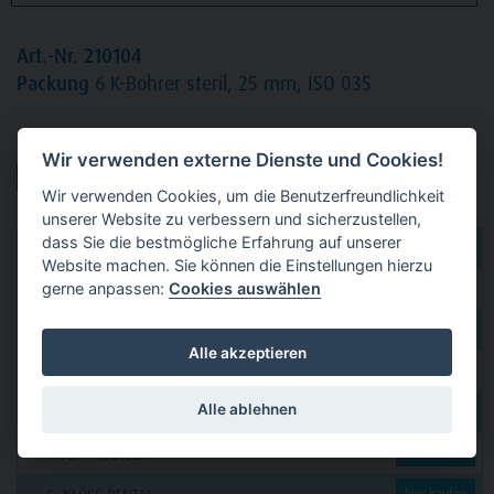
Art.-Nr. 210104
Packung
6 K-Bohrer steril, 25 mm, ISO 035
Produktvarianten:
Wir verwenden externe Dienste und Cookies!
Wir verwenden Cookies, um die Benutzerfreundlichkeit
unserer Website zu verbessern und sicherzustellen,
dass Sie die bestmögliche Erfahrung auf unserer
dental 2000
hier kaufen
Website machen. Sie können die Einstellungen hierzu
gerne anpassen:
Cookies auswählen
Dental Eggert
hier kaufen
Funck
hier kaufen
Alle akzeptieren
GERL
hier kaufen
Alle ablehnen
PAVEAS DENTAL
hier kaufen
WOLF + HANSEN
hier kaufen
hier kaufen