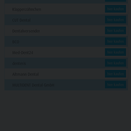
Klapperzähnchen
hier kaufen
CUT Dental
hier kaufen
Dentalversender
hier kaufen
BCO
hier kaufen
Med-Dent24
hier kaufen
denteris
hier kaufen
Altmann Dental
hier kaufen
MULTIDENT Dental GmbH
hier kaufen