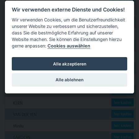
Wir verwenden externe Dienste und Cookies!
Dental Eggert
hier kaufen
Wir verwenden Cookies, um die Benutzerfreundlichkeit
Funck
hier kaufen
unserer Website zu verbessern und sicherzustellen,
dass Sie die bestmögliche Erfahrung auf unserer
GERL
hier kaufen
Website machen. Sie können die Einstellungen hierzu
PAVEAS DENTAL
hier kaufen
gerne anpassen:
Cookies auswählen
WOLF + HANSEN
hier kaufen
Alle akzeptieren
C. KLÖSS DENTAL
hier kaufen
DENSION
Alle ablehnen
hier kaufen
futura dent
hier kaufen
KERN
hier kaufen
VAN DER VEN
hier kaufen
Minilu
hier kaufen
GARLICHS
hier kaufen