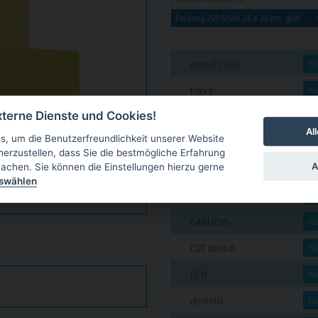
dental 2000
hi
Funck
hi
terne Dienste und Cookies!
PAVEAS DENTAL
hi
Al
, um die Benutzerfreundlichkeit unserer Website
C. KLÖSS DENTAL
hi
herzustellen, dass Sie die bestmögliche Erfahrung
A
achen. Sie können die Einstellungen hierzu gerne
futura dent
hi
uswählen
VAN DER VEN
hi
GARLICHS
hi
CUT Dental
hi
BCO
hi
denteris
hi