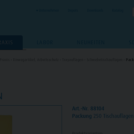
▾ Unternehmen
Depots
Downloads
Katalog
RAXIS
LABOR
NEUHEITEN
S
Praxis ›
Einwegartikel, Arbeitsschutz ›
Trayauflagen ›
Schwebetischauflagen ›
Pack
N
Art.-Nr. 88104
Packung
250 Tischauflagen
Produktvarianten: