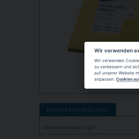
Wir verwenden ex
Wir verwenden Cookies
zu verbessern und sic
auf unserer Website m
anpassen:
Cookies a
PRODUKTINFORMATION
Schwebetischauflage 55 g/m².