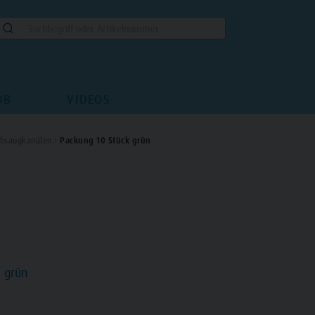
DB
VIDEOS
bsaugkanülen ›
Packung 10 Stück grün
 grün