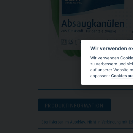
Wir verwenden ex
Wir verwenden Cookies
zu verbessern und sic
auf unserer Website m
anpassen:
Cookies a
PRODUKTINFORMATION
Sterilisierbar im Autoklav. Nicht in Verbindung mit Ed