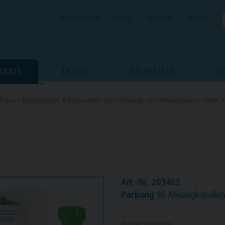
▾ Unternehmen
Depots
Downloads
Katalog
RAXIS
LABOR
NEUHEITEN
S
Praxis ›
Einwegartikel, Arbeitsschutz ›
Speichelsauger und Absaugkanülen ›
Omni A
Art.-Nr. 203462
Packung
10 Absaugkanülen
Produktvarianten: