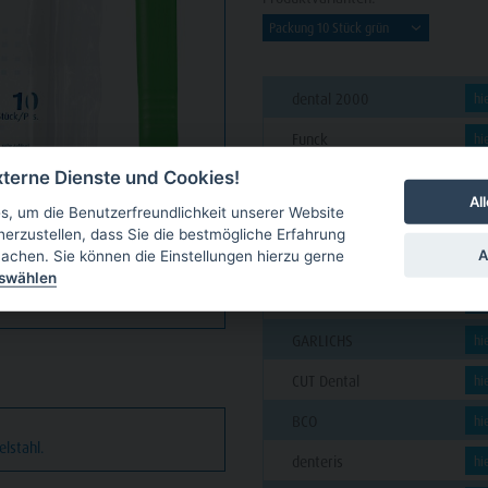
dental 2000
hi
Funck
hi
terne Dienste und Cookies!
PAVEAS DENTAL
hi
Al
, um die Benutzerfreundlichkeit unserer Website
C. KLÖSS DENTAL
hi
herzustellen, dass Sie die bestmögliche Erfahrung
A
achen. Sie können die Einstellungen hierzu gerne
futura dent
hi
uswählen
VAN DER VEN
hi
GARLICHS
hi
CUT Dental
hi
BCO
hi
elstahl.
denteris
hi