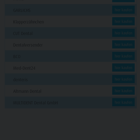
GARLICHS
hier kaufen
Klapperzähnchen
hier kaufen
CUT Dental
hier kaufen
Dentalversender
hier kaufen
BCO
hier kaufen
Med-Dent24
hier kaufen
denteris
hier kaufen
Altmann Dental
hier kaufen
MULTIDENT Dental GmbH
hier kaufen