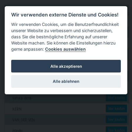
dental 2000
hier kaufen
Wir verwenden externe Dienste und Cookies!
Dental Eggert
hier kaufen
Wir verwenden Cookies, um die Benutzerfreundlichkeit
unserer Website zu verbessern und sicherzustellen,
Funck
hier kaufen
dass Sie die bestmögliche Erfahrung auf unserer
Website machen. Sie können die Einstellungen hierzu
GERL
hier kaufen
gerne anpassen:
Cookies auswählen
PAVEAS DENTAL
hier kaufen
WOLF + HANSEN
hier kaufen
Alle akzeptieren
C. KLÖSS DENTAL
hier kaufen
Alle ablehnen
DENSION
hier kaufen
futura dent
hier kaufen
KERN
hier kaufen
VAN DER VEN
hier kaufen
Minilu
hier kaufen