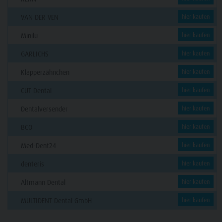
VAN DER VEN
hier kaufen
Minilu
hier kaufen
GARLICHS
hier kaufen
Klapperzähnchen
hier kaufen
CUT Dental
hier kaufen
Dentalversender
hier kaufen
BCO
hier kaufen
Med-Dent24
hier kaufen
denteris
hier kaufen
Altmann Dental
hier kaufen
MULTIDENT Dental GmbH
hier kaufen