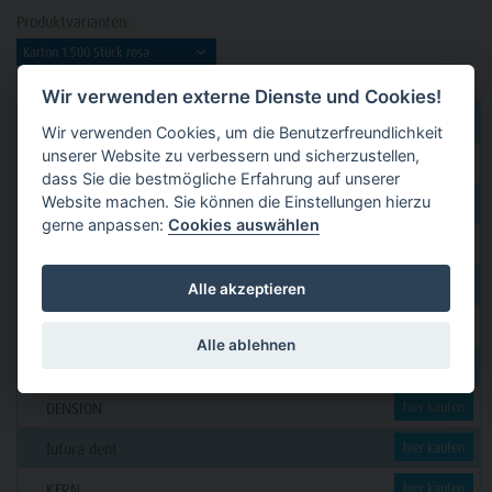
Produktvarianten:
Wir verwenden externe Dienste und Cookies!
dental 2000
hier kaufen
Wir verwenden Cookies, um die Benutzerfreundlichkeit
unserer Website zu verbessern und sicherzustellen,
Dental Eggert
hier kaufen
dass Sie die bestmögliche Erfahrung auf unserer
Website machen. Sie können die Einstellungen hierzu
Funck
hier kaufen
gerne anpassen:
Cookies auswählen
GERL
hier kaufen
PAVEAS DENTAL
hier kaufen
Alle akzeptieren
WOLF + HANSEN
hier kaufen
Alle ablehnen
C. KLÖSS DENTAL
hier kaufen
DENSION
hier kaufen
futura dent
hier kaufen
KERN
hier kaufen