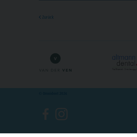
Zurück
© Omnident 2026
>