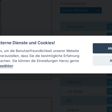
Produktvarianten:
dental 2000
hi
Funck
hi
terne Dienste und Cookies!
PAVEAS DENTAL
hi
Al
, um die Benutzerfreundlichkeit unserer Website
C. KLÖSS DENTAL
hi
herzustellen, dass Sie die bestmögliche Erfahrung
A
achen. Sie können die Einstellungen hierzu gerne
futura dent
hi
uswählen
VAN DER VEN
hi
GARLICHS
hi
CUT Dental
hi
BCO
hi
denteris
hi