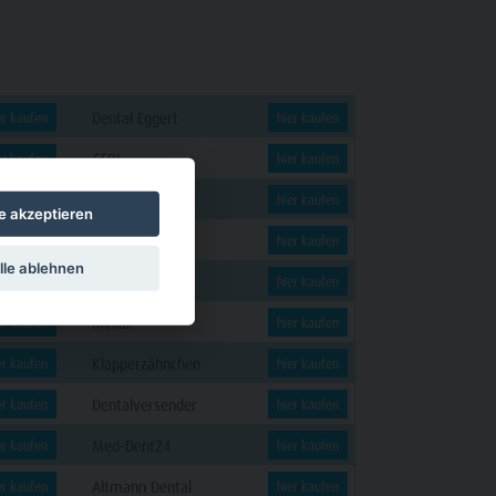
Dental Eggert
er kaufen
hier kaufen
GERL
er kaufen
hier kaufen
WOLF + HANSEN
er kaufen
hier kaufen
le akzeptieren
DENSION
er kaufen
hier kaufen
lle ablehnen
KERN
er kaufen
hier kaufen
Minilu
er kaufen
hier kaufen
Klapperzähnchen
er kaufen
hier kaufen
Dentalversender
er kaufen
hier kaufen
Med-Dent24
er kaufen
hier kaufen
Altmann Dental
er kaufen
hier kaufen