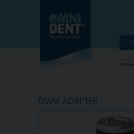
P
Home ›
INTRAm
OMNI ADAPTER