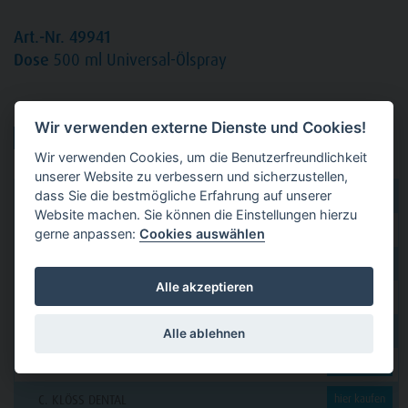
Art.-Nr. 49941
Dose
500 ml Universal-Ölspray
Produktvarianten:
Wir verwenden externe Dienste und Cookies!
Wir verwenden Cookies, um die Benutzerfreundlichkeit
unserer Website zu verbessern und sicherzustellen,
dass Sie die bestmögliche Erfahrung auf unserer
dental 2000
hier kaufen
Website machen. Sie können die Einstellungen hierzu
Dental Eggert
hier kaufen
gerne anpassen:
Cookies auswählen
Funck
hier kaufen
Alle akzeptieren
GERL
hier kaufen
PAVEAS DENTAL
hier kaufen
Alle ablehnen
WOLF + HANSEN
hier kaufen
C. KLÖSS DENTAL
hier kaufen