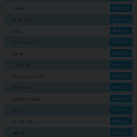
DENSION
hier kaufen
futura dent
hier kaufen
KERN
hier kaufen
VAN DER VEN
hier kaufen
Minilu
hier kaufen
GARLICHS
hier kaufen
Klapperzähnchen
hier kaufen
CUT Dental
hier kaufen
Dentalversender
hier kaufen
BCO
hier kaufen
Med-Dent24
hier kaufen
denteris
hier kaufen