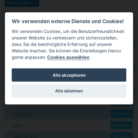
Wir verwenden externe Dienste und Cookies!
dental 2000
hier kaufen
Wir verwenden Cookies, um die Benutzerfreundlichkeit
Dental Eggert
hier kaufen
unserer Website zu verbessern und sicherzustellen,
dass Sie die bestmögliche Erfahrung auf unserer
Funck
hier kaufen
Website machen. Sie können die Einstellungen hierzu
GERL
gerne anpassen:
Cookies auswählen
hier kaufen
PAVEAS DENTAL
hier kaufen
Alle akzeptieren
WOLF + HANSEN
hier kaufen
Alle ablehnen
C. KLÖSS DENTAL
hier kaufen
DENSION
hier kaufen
futura dent
hier kaufen
KERN
hier kaufen
VAN DER VEN
hier kaufen