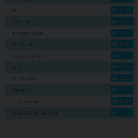
Minilu
hier kaufen
GARLICHS
hier kaufen
Klapperzähnchen
hier kaufen
CUT Dental
hier kaufen
Dentalversender
hier kaufen
BCO
hier kaufen
Med-Dent24
hier kaufen
denteris
hier kaufen
Altmann Dental
hier kaufen
MULTIDENT Dental GmbH
hier kaufen