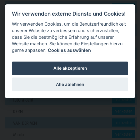
dental 2000
hier kaufen
Wir verwenden externe Dienste und Cookies!
Dental Eggert
hier kaufen
Wir verwenden Cookies, um die Benutzerfreundlichkeit
unserer Website zu verbessern und sicherzustellen,
Funck
hier kaufen
dass Sie die bestmögliche Erfahrung auf unserer
GERL
hier kaufen
Website machen. Sie können die Einstellungen hierzu
gerne anpassen:
Cookies auswählen
PAVEAS DENTAL
hier kaufen
WOLF + HANSEN
hier kaufen
Alle akzeptieren
C. KLÖSS DENTAL
hier kaufen
Alle ablehnen
DENSION
hier kaufen
futura dent
hier kaufen
KERN
hier kaufen
VAN DER VEN
hier kaufen
Minilu
hier kaufen