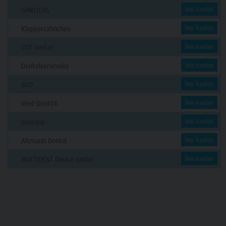
GARLICHS
hier kaufen
Klapperzähnchen
hier kaufen
CUT Dental
hier kaufen
Dentalversender
hier kaufen
BCO
hier kaufen
Med-Dent24
hier kaufen
denteris
hier kaufen
Altmann Dental
hier kaufen
MULTIDENT Dental GmbH
hier kaufen