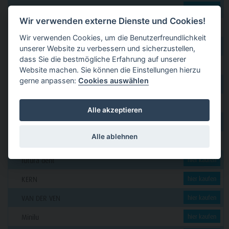
dental 2000
hier kaufen
Wir verwenden externe Dienste und Cookies!
Dental Eggert
hier kaufen
Wir verwenden Cookies, um die Benutzerfreundlichkeit
Funck
hier kaufen
unserer Website zu verbessern und sicherzustellen,
dass Sie die bestmögliche Erfahrung auf unserer
GERL
hier kaufen
Website machen. Sie können die Einstellungen hierzu
gerne anpassen:
Cookies auswählen
PAVEAS DENTAL
hier kaufen
WOLF + HANSEN
hier kaufen
Alle akzeptieren
C. KLÖSS DENTAL
hier kaufen
Alle ablehnen
DENSION
hier kaufen
futura dent
hier kaufen
KERN
hier kaufen
VAN DER VEN
hier kaufen
Minilu
hier kaufen