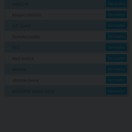
GARLICHS
hier kaufen
Klapperzähnchen
hier kaufen
CUT Dental
hier kaufen
Dentalversender
hier kaufen
BCO
hier kaufen
Med-Dent24
hier kaufen
denteris
hier kaufen
Altmann Dental
hier kaufen
MULTIDENT Dental GmbH
hier kaufen