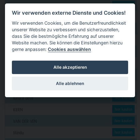
dental 2000
hier kaufen
Wir verwenden externe Dienste und Cookies!
Dental Eggert
hier kaufen
Wir verwenden Cookies, um die Benutzerfreundlichkeit
Funck
hier kaufen
unserer Website zu verbessern und sicherzustellen,
dass Sie die bestmögliche Erfahrung auf unserer
GERL
hier kaufen
Website machen. Sie können die Einstellungen hierzu
gerne anpassen:
Cookies auswählen
PAVEAS DENTAL
hier kaufen
WOLF + HANSEN
hier kaufen
Alle akzeptieren
C. KLÖSS DENTAL
hier kaufen
Alle ablehnen
DENSION
hier kaufen
futura dent
hier kaufen
KERN
hier kaufen
VAN DER VEN
hier kaufen
Minilu
hier kaufen