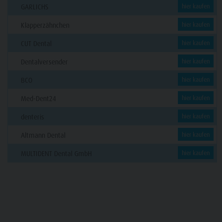
GARLICHS
hier kaufen
Klapperzähnchen
hier kaufen
CUT Dental
hier kaufen
Dentalversender
hier kaufen
BCO
hier kaufen
Med-Dent24
hier kaufen
denteris
hier kaufen
Altmann Dental
hier kaufen
MULTIDENT Dental GmbH
hier kaufen