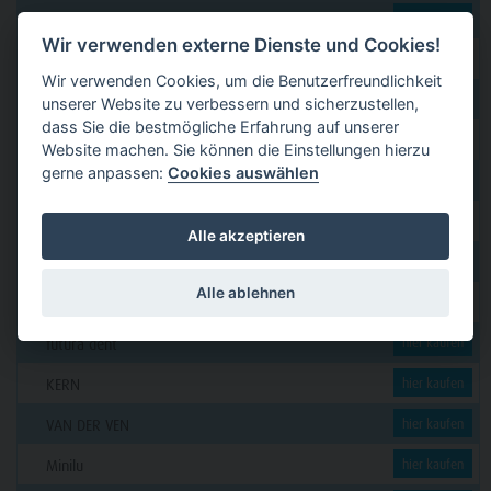
dental 2000
hier kaufen
Wir verwenden externe Dienste und Cookies!
Dental Eggert
hier kaufen
Wir verwenden Cookies, um die Benutzerfreundlichkeit
Funck
hier kaufen
unserer Website zu verbessern und sicherzustellen,
dass Sie die bestmögliche Erfahrung auf unserer
GERL
hier kaufen
Website machen. Sie können die Einstellungen hierzu
gerne anpassen:
Cookies auswählen
PAVEAS DENTAL
hier kaufen
WOLF + HANSEN
hier kaufen
Alle akzeptieren
C. KLÖSS DENTAL
hier kaufen
Alle ablehnen
DENSION
hier kaufen
futura dent
hier kaufen
KERN
hier kaufen
VAN DER VEN
hier kaufen
Minilu
hier kaufen