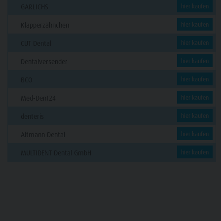
GARLICHS
hier kaufen
Klapperzähnchen
hier kaufen
CUT Dental
hier kaufen
Dentalversender
hier kaufen
BCO
hier kaufen
Med-Dent24
hier kaufen
denteris
hier kaufen
Altmann Dental
hier kaufen
MULTIDENT Dental GmbH
hier kaufen